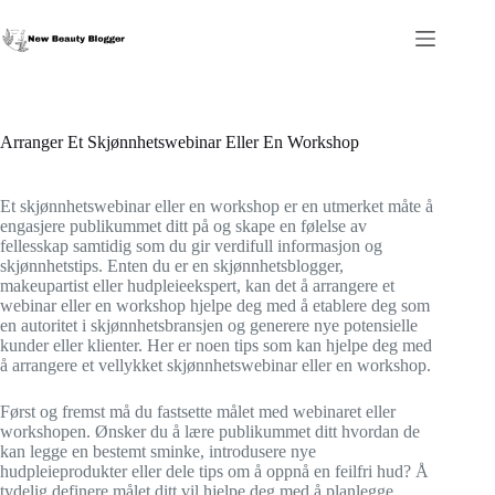
Hopp
til
innholdet
Arranger Et Skjønnhetswebinar Eller En Workshop
Et skjønnhetswebinar eller en workshop er en utmerket måte å
engasjere publikummet ditt på og skape en følelse av
fellesskap samtidig som du gir verdifull informasjon og
skjønnhetstips. Enten du er en skjønnhetsblogger,
makeupartist eller hudpleieekspert, kan det å arrangere et
webinar eller en workshop hjelpe deg med å etablere deg som
en autoritet i skjønnhetsbransjen og generere nye potensielle
kunder eller klienter. Her er noen tips som kan hjelpe deg med
å arrangere et vellykket skjønnhetswebinar eller en workshop.
Først og fremst må du fastsette målet med webinaret eller
workshopen. Ønsker du å lære publikummet ditt hvordan de
kan legge en bestemt sminke, introdusere nye
hudpleieprodukter eller dele tips om å oppnå en feilfri hud? Å
tydelig definere målet ditt vil hjelpe deg med å planlegge