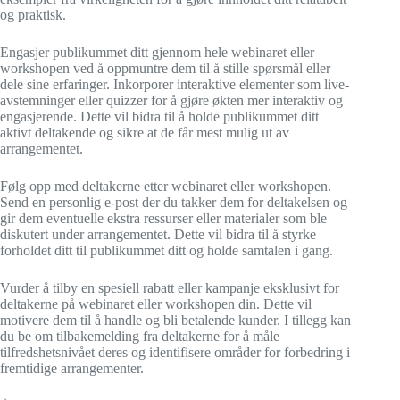
og praktisk.
Engasjer publikummet ditt gjennom hele webinaret eller
workshopen ved å oppmuntre dem til å stille spørsmål eller
dele sine erfaringer. Inkorporer interaktive elementer som live-
avstemninger eller quizzer for å gjøre økten mer interaktiv og
engasjerende. Dette vil bidra til å holde publikummet ditt
aktivt deltakende og sikre at de får mest mulig ut av
arrangementet.
Følg opp med deltakerne etter webinaret eller workshopen.
Send en personlig e-post der du takker dem for deltakelsen og
gir dem eventuelle ekstra ressurser eller materialer som ble
diskutert under arrangementet. Dette vil bidra til å styrke
forholdet ditt til publikummet ditt og holde samtalen i gang.
Vurder å tilby en spesiell rabatt eller kampanje eksklusivt for
deltakerne på webinaret eller workshopen din. Dette vil
motivere dem til å handle og bli betalende kunder. I tillegg kan
du be om tilbakemelding fra deltakerne for å måle
tilfredshetsnivået deres og identifisere områder for forbedring i
fremtidige arrangementer.