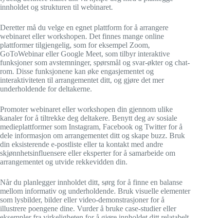
innholdet og strukturen til webinaret.
Deretter må du velge en egnet plattform for å arrangere
webinaret eller workshopen. Det finnes mange online
plattformer tilgjengelig, som for eksempel Zoom,
GoToWebinar eller Google Meet, som tilbyr interaktive
funksjoner som avstemninger, spørsmål og svar-økter og chat-
rom. Disse funksjonene kan øke engasjementet og
interaktiviteten til arrangementet ditt, og gjøre det mer
underholdende for deltakerne.
Promoter webinaret eller workshopen din gjennom ulike
kanaler for å tiltrekke deg deltakere. Benytt deg av sosiale
medieplattformer som Instagram, Facebook og Twitter for å
dele informasjon om arrangementet ditt og skape buzz. Bruk
din eksisterende e-postliste eller ta kontakt med andre
skjønnhetsinfluensere eller eksperter for å samarbeide om
arrangementet og utvide rekkevidden din.
Når du planlegger innholdet ditt, sørg for å finne en balanse
mellom informativ og underholdende. Bruk visuelle elementer
som lysbilder, bilder eller video-demonstrasjoner for å
illustrere poengene dine. Vurder å bruke case-studier eller
eksempler fra virkeligheten for å gjøre innholdet ditt relatabelt