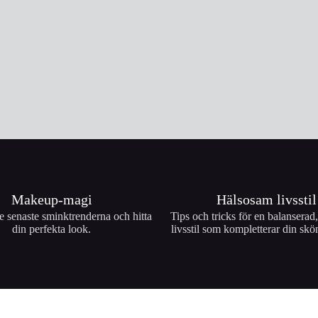
Makeup-magi
Hälsosam livsstil
e senaste sminktrenderna och hitta
Tips och tricks för en balanserad
din perfekta look.
livsstil som kompletterar din skö