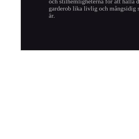
och stilhemligheterna för att hålla 
garderob lika livlig och mångsidig
är.