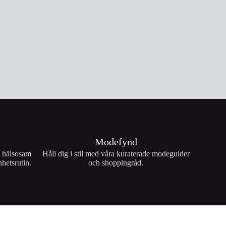
Modefynd
, hälsosam
Håll dig i stil med våra kuraterade modeguider
nhetsrutin.
och shoppingråd.