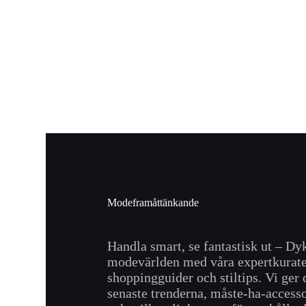
Modeframåttänkande
Handla smart, se fantastisk ut – Dyk
modevärlden med våra expertkurat
shoppingguider och stiltips. Vi ger 
senaste trenderna, måste-ha-access