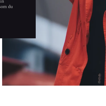
din
 som du