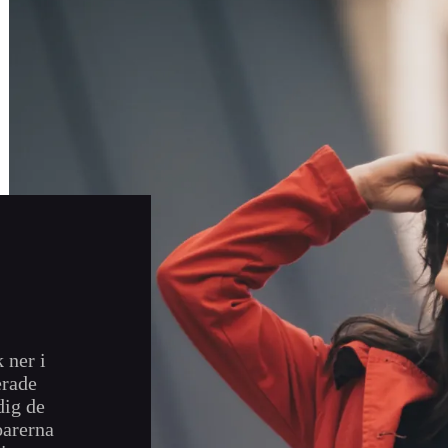
 ner i
erade
dig de
oarerna